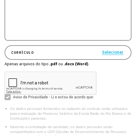
Selecionar
CURRÍCULO
Apenas arquivos do tipo
.pdf
ou
.docx (Word)
.
Aviso de Privacidade - Li e estou de acordo que:
Os dados pessoais fornecidos no cadastro do currículo serão utilizados
para a realização de Processo Seletivo da Escola Barão do Rio Branco e de
Instituições parceiras.
Havendo a contratação do candidato, os dados pessoais serão
compartilhados com o GDP (Gestão de Desenvolvimento de Pessoas)