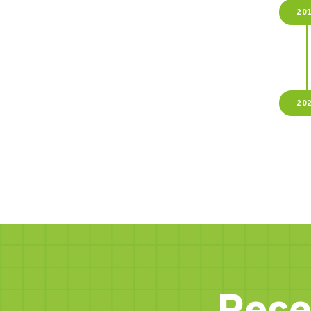
20
20
Rece