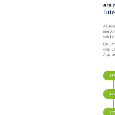
era 
Lute
A Escol
março d
que tam
Em 1973
conclus
Arquite
19
19
20