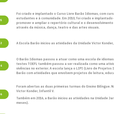
Foi criado e implantado o Curso Livre Barão Idiomas, com cur
estudantes e à comunidade. Em 2010, foi criado e implantado o
05
promover e ampliar o repertório cultural e o desenvolvimento
através da música, dança, teatro e das artes visuais.
A Escola Barão iniciou as atividades da Unidade Victor Konder
12
O Barão Idiomas passou a atuar como uma escola de idiomas,
testes TOEFL também passou a ser realizada como uma ativid
14
vivências no exterior. A escola lança o LIPI (Livro de Projeto
Barão com atividades que envolvem projetos de leitura, educa
Foram abertas as duas primeiras turmas do Ensino Bilíngue. 
Victor Konder, Infantil V.
16
Também em 2016, a Barão iniciou as atividades na Unidade Jar
meses).