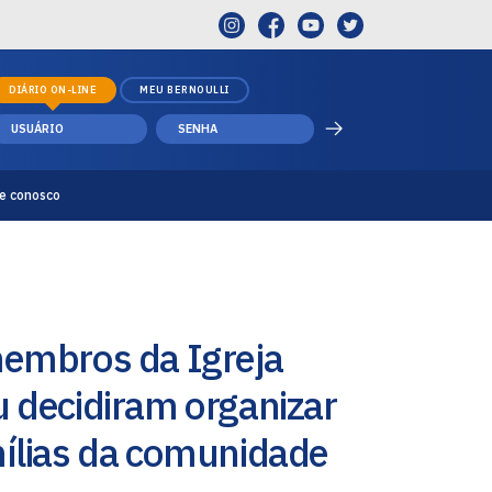
DIÁRIO ON-LINE
MEU BERNOULLI
e conosco
membros da Igreja
 decidiram organizar
ílias da comunidade