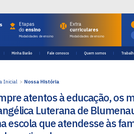
Etapas
Extra
s
do
ensino
curriculares
Modalidades de ensino
Modalidades de ensino
Minha Barão
Fale conosco
Quem somos
Trabalh
 Inicial
>
Nossa História
mpre atentos à educação, os 
angélica Luterana de Blumenau
a escola que atendesse às fam