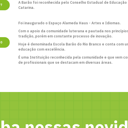
A Barão foi reconhecida pelo Conselho Estadual de Educação 
17
Catarina.
Foi inaugurado o Espaço Alameda Haus - Artes e Idiomas.
Com o apoio da comunidade luterana e pautada nos princípi
tradição, porém em constante processo de inovação.
20
Hoje é denominada Escola Barão do Rio Branco e conta com u
educação com excelência.
É uma Instituição reconhecida pela comunidade e que vem con
de profissionais que se destacam em diversas áreas.
ba nossas novi