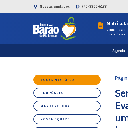
Nossas unidades
(47) 3322-6133
Matrícula
Venha para a
Escola Barão
Agenda
Página
NOSSA HISTÓRIA
Se
PROPÓSITO
Ev
MANTENEDORA
um
NOSSA EQUIPE