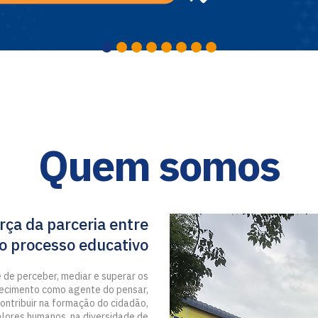
Quem somos
rça da parceria entre
do processo educativo
 de perceber, mediar e superar os
hecimento como agente do pensar,
contribuir na formação do cidadão,
valores humanos, na diversidade de