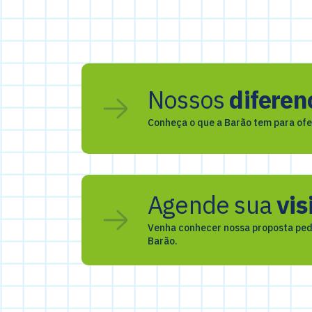
Nossos
diferen
Conheça o que a Barão tem para ofe
Agende sua
vis
Venha conhecer nossa proposta ped
Barão.