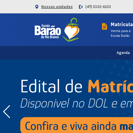
Nossas unidades
(47) 3322-6133
Matrícula
Venha para a
Escola Barão
Agenda