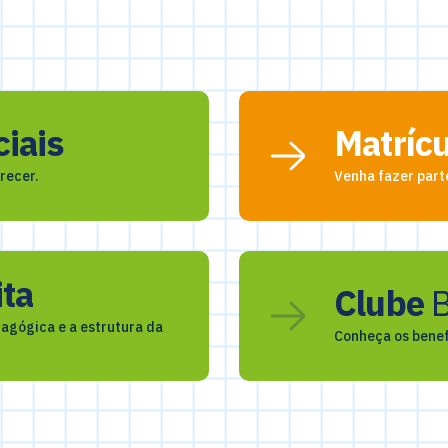
ciais
Matríc
recer.
Venha fazer part
ita
Clube
B
agógica e a estrutura da
Conheça os benef