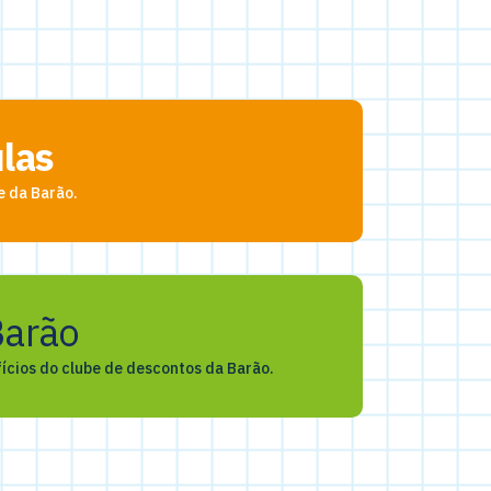
ulas
e da Barão.
arão
ícios do clube de descontos da Barão.